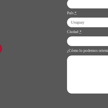
País
*
Ciudad
*
¿Cómo lo podemos orien