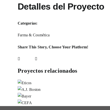
Detalles del Proyecto
Categorías:
Farma & Cosmética
Share This Story, Choose Your Platform!
Facebook
LinkedIn
X
Reddit
WhatsApp
Telegram
Tumblr
Pinterest
Vk
Xing
Correo
electrónico
Proyectos relacionados